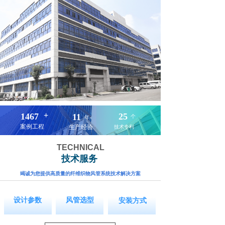
+
1497
25
11
个
年
案例工程
生产经验
技术专利
TECHNICAL
技术服务
竭诚为您提供高质量的纤维织物风管系统技术解决方案
按钮文本
按钮文本
按钮文本
设计参数
风管选型
安装方式