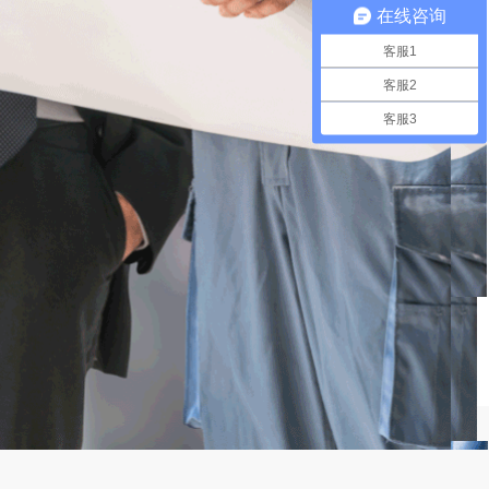
在线咨询
客服1
客服2
客服3