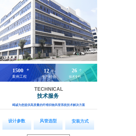
+
1500
26
12
个
年
案例工程
生产经验
技术专利
TECHNICAL
技术服务
竭诚为您提供高质量的纤维织物风管系统技术解决方案
按钮文本
按钮文本
按钮文本
设计参数
风管选型
安装方式