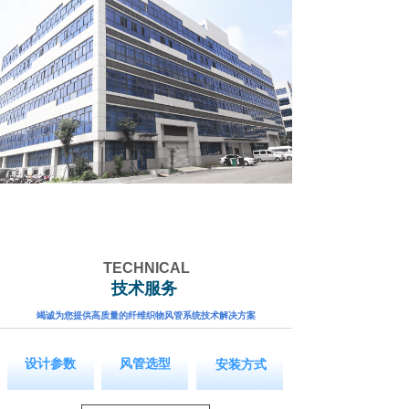
+
1500
26
12
个
年
案例工程
生产经验
技术专利
TECHNICAL
技术服务
竭诚为您提供高质量的纤维织物风管系统技术解决方案
按钮文本
按钮文本
按钮文本
设计参数
风管选型
安装方式