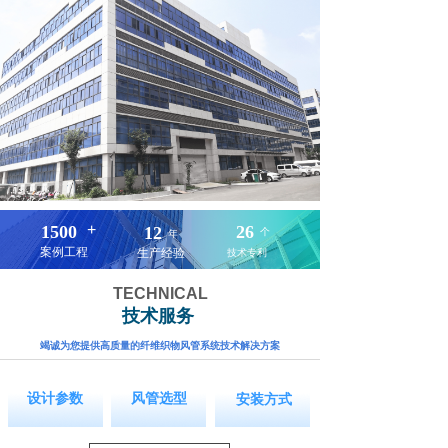
+
1500
26
12
个
年
案例工程
生产经验
技术专利
TECHNICAL
技术服务
竭诚为您提供高质量的纤维织物风管系统技术解决方案
按钮文本
按钮文本
按钮文本
设计参数
风管选型
安装方式