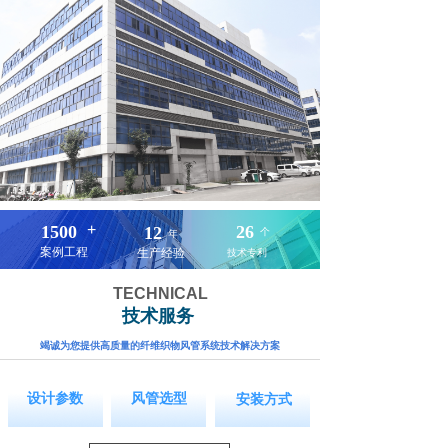
+
1500
26
12
个
年
案例工程
生产经验
技术专利
TECHNICAL
技术服务
竭诚为您提供高质量的纤维织物风管系统技术解决方案
按钮文本
按钮文本
按钮文本
设计参数
风管选型
安装方式